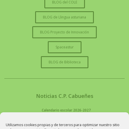
BLOG del COLE
BLOG de Llingua asturiana
BLOG Proyecto de Innovación
Spaceastur
BLOG de Biblioteca
Noticias C.P. Cabueñes
Calendario escolar 2026-2027
Ya está disponible el calendario escolar de este nuevo curso 2026/2027.
Festivos en Gijón Curso 2026 - 2027: Pendientes de […]
Utilizamos cookies propias y de terceros para optimizar nuestro sitio